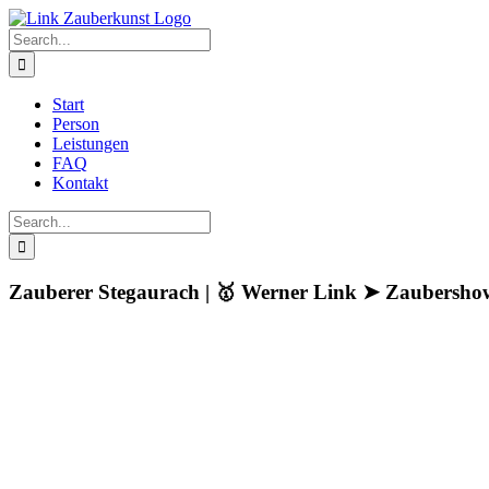
Skip
to
Search
content
for:
Start
Person
Leistungen
FAQ
Kontakt
Search
for:
Zauberer Stegaurach | 🥇 Werner Link ➤ Zaubersh