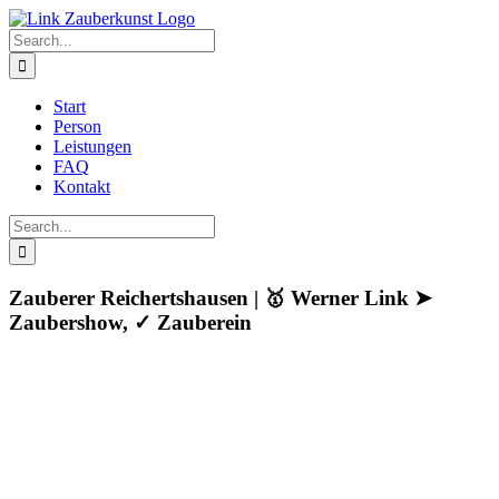
Skip
to
Search
content
for:
Start
Person
Leistungen
FAQ
Kontakt
Search
for:
Zauberer Reichertshausen | 🥇 Werner Link ➤
Zaubershow, ✓ Zauberein