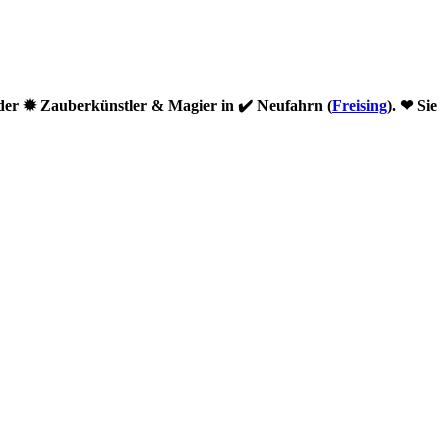
der ✹ Zauberkünstler & Magier in ✔️ Neufahrn (
Freising
). ❤ Sie