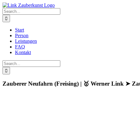
Skip
to
Search
content
for:
Start
Person
Leistungen
FAQ
Kontakt
Search
for:
Zauberer Neufahrn (Freising) | 🥇 Werner Link ➤ Z