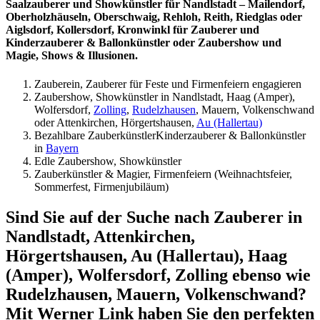
Saalzauberer und Showkünstler für Nandlstadt – Mailendorf,
Oberholzhäuseln, Oberschwaig, Rehloh, Reith, Riedglas oder
Aiglsdorf, Kollersdorf, Kronwinkl für Zauberer und
Kinderzauberer & Ballonkünstler oder Zaubershow und
Magie, Shows & Illusionen.
Zauberein, Zauberer für Feste und Firmenfeiern engagieren
Zaubershow, Showkünstler in Nandlstadt, Haag (Amper),
Wolfersdorf,
Zolling
,
Rudelzhausen
, Mauern, Volkenschwand
oder Attenkirchen, Hörgertshausen,
Au (Hallertau)
Bezahlbare ZauberkünstlerKinderzauberer & Ballonkünstler
in
Bayern
Edle Zaubershow, Showkünstler
Zauberkünstler & Magier, Firmenfeiern (Weihnachtsfeier,
Sommerfest, Firmenjubiläum)
Sind Sie auf der Suche nach Zauberer in
Nandlstadt, Attenkirchen,
Hörgertshausen, Au (Hallertau), Haag
(Amper), Wolfersdorf, Zolling ebenso wie
Rudelzhausen, Mauern, Volkenschwand?
Mit Werner Link haben Sie den perfekten