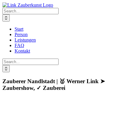
Skip
to
Search
content
for:
Start
Person
Leistungen
FAQ
Kontakt
Search
for:
Zauberer Nandlstadt | 🥇 Werner Link ➤
Zaubershow, ✓ Zauberei