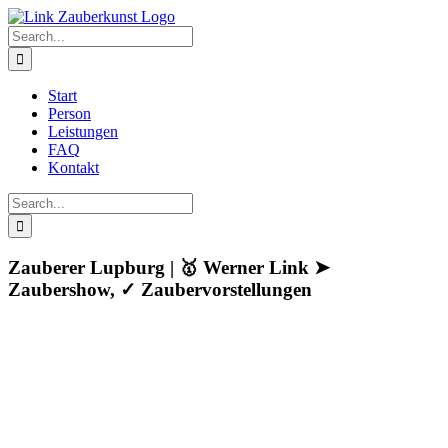
Skip
to
Search
content
for:
Start
Person
Leistungen
FAQ
Kontakt
Search
for:
Zauberer Lupburg | 🥇 Werner Link ➤
Zaubershow, ✓ Zaubervorstellungen