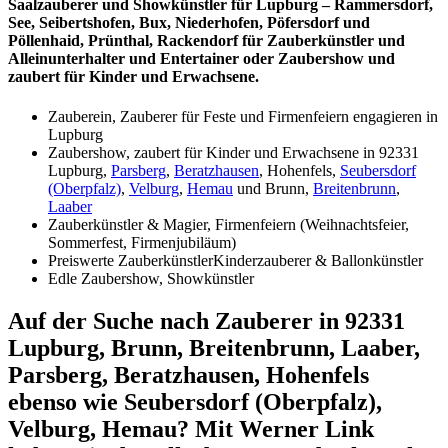
Saalzauberer und Showkünstler für Lupburg – Rammersdorf,
See, Seibertshofen, Bux, Niederhofen, Pöfersdorf und
Pöllenhaid, Prünthal, Rackendorf für Zauberkünstler und
Alleinunterhalter und Entertainer oder Zaubershow und
zaubert für Kinder und Erwachsene.
Zauberein, Zauberer für Feste und Firmenfeiern engagieren in
Lupburg
Zaubershow, zaubert für Kinder und Erwachsene in 92331
Lupburg,
Parsberg
,
Beratzhausen
, Hohenfels,
Seubersdorf
(Oberpfalz)
,
Velburg
,
Hemau
und Brunn,
Breitenbrunn
,
Laaber
Zauberkünstler & Magier, Firmenfeiern (Weihnachtsfeier,
Sommerfest, Firmenjubiläum)
Preiswerte ZauberkünstlerKinderzauberer & Ballonkünstler
Edle Zaubershow, Showkünstler
Auf der Suche nach Zauberer in 92331
Lupburg, Brunn, Breitenbrunn, Laaber,
Parsberg, Beratzhausen, Hohenfels
ebenso wie Seubersdorf (Oberpfalz),
Velburg, Hemau? Mit Werner Link